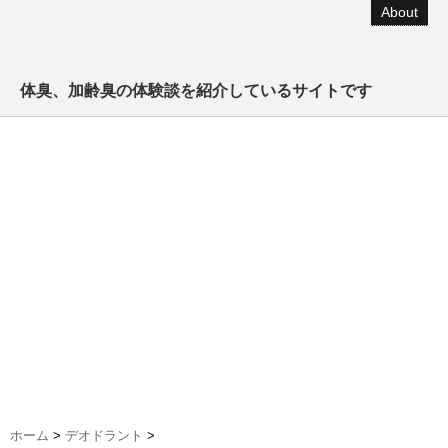
About
体臭、加齢臭の体験談を紹介しているサイトです
ホーム
>
デオドラント
>