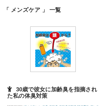
「 メンズケア 」 一覧
30歳で彼女に加齢臭を指摘され
た私の体臭対策