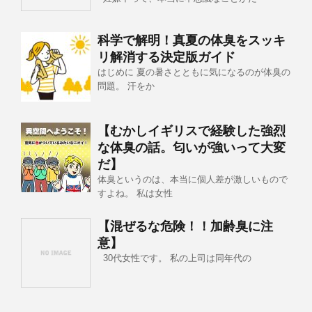
科学で解明！真夏の体臭をスッキ
リ解消する決定版ガイド
はじめに 夏の暑さとともに気になるのが体臭の
問題。 汗をか
【むかしイギリスで経験した強烈
な体臭の話。匂いが強いって大変
だ】
体臭というのは、本当に個人差が激しいもので
すよね。 私は女性
【混ぜるな危険！！加齢臭に注
意】
30代女性です。 私の上司は同年代の