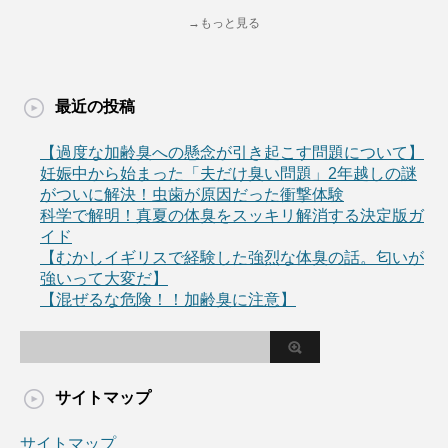
→もっと見る
最近の投稿
【過度な加齢臭への懸念が引き起こす問題について】
妊娠中から始まった「夫だけ臭い問題」2年越しの謎
がついに解決！虫歯が原因だった衝撃体験
科学で解明！真夏の体臭をスッキリ解消する決定版ガ
イド
【むかしイギリスで経験した強烈な体臭の話。匂いが
強いって大変だ】
【混ぜるな危険！！加齢臭に注意】
サイトマップ
サイトマップ