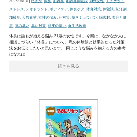
2025/06/10 |
わきが
,
体臭
,
加齢臭
,
加齢臭体験談
30代女性
,
エチケット
,
ストレス
,
デオドラント
,
ボディケア
,
体臭ケア
,
体臭対策
,
体験談
,
制汗剤
,
加齢臭
,
天然素材
,
女性の悩み
,
汗対策
,
焼きミョウバン
,
綿素材
,
美容と健
康
,
脇の臭い
,
臭い対策
,
頭皮の臭い
,
食生活改善
体臭は誰もが抱える悩み 31歳の女性です。今回は、なかなか人に
相談しづらい「体臭」について、私の体験談と効果的だった対策
法をお伝えしたいと思います。 同じような悩みを抱える方の参考
になれば
続きを見る