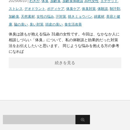
2025/06/10 |
わきが
,
体臭
,
加齢臭
,
加齢臭体験談
30代女性
,
エチケット
,
ストレス
,
デオドラント
,
ボディケア
,
体臭ケア
,
体臭対策
,
体験談
,
制汗剤
,
加齢臭
,
天然素材
,
女性の悩み
,
汗対策
,
焼きミョウバン
,
綿素材
,
美容と健
康
,
脇の臭い
,
臭い対策
,
頭皮の臭い
,
食生活改善
体臭は誰もが抱える悩み 31歳の女性です。今回は、なかなか人に
相談しづらい「体臭」について、私の体験談と効果的だった対策
法をお伝えしたいと思います。 同じような悩みを抱える方の参考
になれば
続きを見る