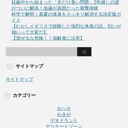
妊娠中から始まった「夫だけ臭い問題」2年越しの謎
がついに解決！虫歯が原因だった衝撃体験
科学で解明！真夏の体臭をスッキリ解消する決定版ガ
イド
【むかしイギリスで経験した強烈な体臭の話。匂いが
強いって大変だ】
【混ぜるな危険！！加齢臭に注意】
サイトマップ
サイトマップ
カテゴリー
おへそ
わきが
デオドラント
デリケートゾーン