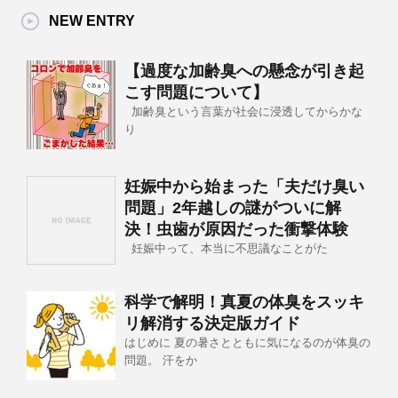
NEW ENTRY
【過度な加齢臭への懸念が引き起
こす問題について】
加齢臭という言葉が社会に浸透してからかな
り
妊娠中から始まった「夫だけ臭い
問題」2年越しの謎がついに解
決！虫歯が原因だった衝撃体験
妊娠中って、本当に不思議なことがた
科学で解明！真夏の体臭をスッキ
リ解消する決定版ガイド
はじめに 夏の暑さとともに気になるのが体臭の
問題。 汗をか