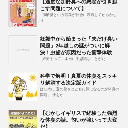
【過度な加齢臭への懸念が引き起
こす問題について】
加齢臭という言葉が社会に浸透してからかな
り
妊娠中から始まった「夫だけ臭い
問題」2年越しの謎がついに解
決！虫歯が原因だった衝撃体験
妊娠中って、本当に不思議なことがた
科学で解明！真夏の体臭をスッキ
リ解消する決定版ガイド
はじめに 夏の暑さとともに気になるのが体臭の
問題。 汗をか
【むかしイギリスで経験した強烈
な体臭の話。匂いが強いって大変
だ】