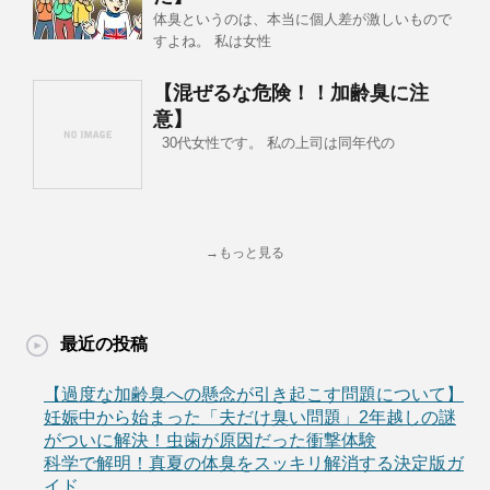
体臭というのは、本当に個人差が激しいもので
すよね。 私は女性
【混ぜるな危険！！加齢臭に注
意】
30代女性です。 私の上司は同年代の
→もっと見る
最近の投稿
【過度な加齢臭への懸念が引き起こす問題について】
妊娠中から始まった「夫だけ臭い問題」2年越しの謎
がついに解決！虫歯が原因だった衝撃体験
科学で解明！真夏の体臭をスッキリ解消する決定版ガ
イド