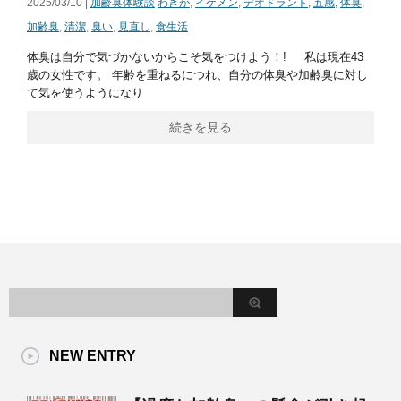
2025/03/10 |
加齢臭体験談
わきが
,
イケメン
,
デオドラント
,
五感
,
体臭
,
加齢臭
,
清潔
,
臭い
,
見直し
,
食生活
体臭は自分で気づかないからこそ気をつけよう！! 私は現在43
歳の女性です。 年齢を重ねるにつれ、自分の体臭や加齢臭に対し
て気を使うようになり
続きを見る
NEW ENTRY