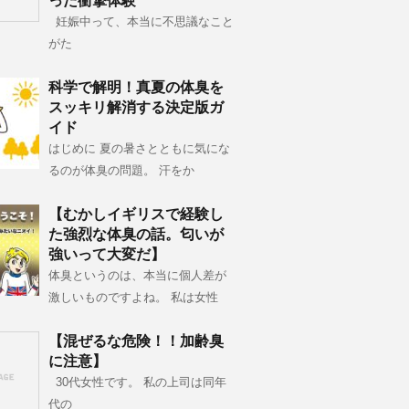
った衝撃体験
妊娠中って、本当に不思議なこと
がた
科学で解明！真夏の体臭を
スッキリ解消する決定版ガ
イド
はじめに 夏の暑さとともに気にな
るのが体臭の問題。 汗をか
【むかしイギリスで経験し
た強烈な体臭の話。匂いが
強いって大変だ】
体臭というのは、本当に個人差が
激しいものですよね。 私は女性
【混ぜるな危険！！加齢臭
に注意】
30代女性です。 私の上司は同年
代の