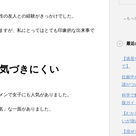
性の友人との経験がきっかけでした。
→もっ
ますが、私にとってはとても印象的な出来事で
最近
【過度
気づきにくい
て】
妊娠中
謎がつ
メンで女子にも人気がありました。
科学で
版ガイ
名」な一面がありました。
【むか
いが強
【混ぜ