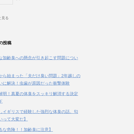
と見る
の投稿
な加齢臭への懸念が引き起こす問題につい
から始まった「夫だけ臭い問題」2年越しの
いに解決！虫歯が原因だった衝撃体験
解明！真夏の体臭をスッキリ解消する決定
ド
しイギリスで経験した強烈な体臭の話。匂
いって大変だ】
るな危険！！加齢臭に注意】