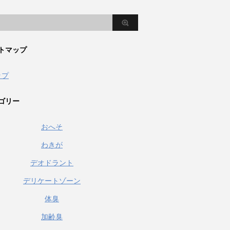
トマップ
ップ
ゴリー
おへそ
わきが
デオドラント
デリケートゾーン
体臭
加齢臭