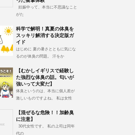
った衝撃体験
妊娠中って、本当に不思議なこと
がた
科学で解明！真夏の体臭を
スッキリ解消する決定版ガ
イド
はじめに 夏の暑さとともに気にな
るのが体臭の問題。 汗をか
【むかしイギリスで経験し
た強烈な体臭の話。匂いが
強いって大変だ】
体臭というのは、本当に個人差が
激しいものですよね。 私は女性
【混ぜるな危険！！加齢臭
に注意】
30代女性です。 私の上司は同年
代の