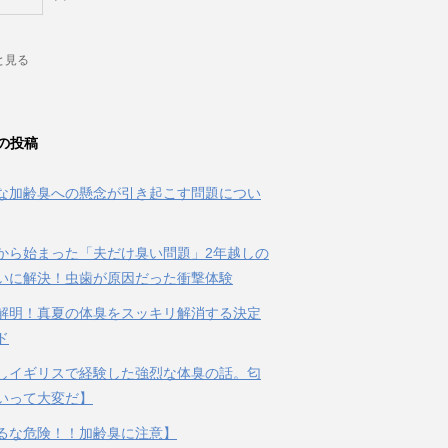
と見る
の投稿
な加齢臭への懸念が引き起こす問題につい
から始まった「夫だけ臭い問題」2年越しの
いに解決！虫歯が原因だった衝撃体験
解明！真夏の体臭をスッキリ解消する決定
ド
しイギリスで経験した強烈な体臭の話。匂
いって大変だ】
るな危険！！加齢臭に注意】