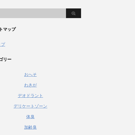
トマップ
ップ
ゴリー
おへそ
わきが
デオドラント
デリケートゾーン
体臭
加齢臭