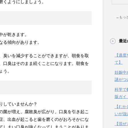
磨くようにしましょう。
→もっ
中が乾きます。
最近
なる傾向があります。
【過度
、臭いを減少することができますが、朝食を取
て】
、口臭はそのまま続くことになります。朝食を
ょう。
妊娠中
謎がつ
科学で
版ガイ
りしていませんか？
【むか
の菌が増え、腐敗臭が広がり、口臭を引き起こ
いが強
症、出血が起こると歯を磨くのがおろそかにな
【混ぜ
てしまい口臭が強くなってしまうことがありま