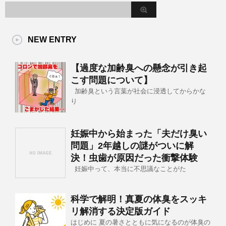
NEW ENTRY
【過度な加齢臭への懸念が引き起
こす問題について】
加齢臭という言葉が社会に浸透してからかな
り
妊娠中から始まった「夫だけ臭い
問題」2年越しの謎がついに解
決！虫歯が原因だった衝撃体験
妊娠中って、本当に不思議なことがた
科学で解明！真夏の体臭をスッキ
リ解消する決定版ガイド
はじめに 夏の暑さとともに気になるのが体臭の