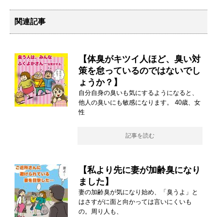
関連記事
【体臭がキツイ人ほど、臭い対
策を怠っているのではないでし
ょうか？】
自分自身の臭いも気にするようになると、
他人の臭いにも敏感になります。 40歳、女
性
記事を読む
【私より先に妻が加齢臭になり
ました】
妻の加齢臭が気になり始め、「臭うよ」と
はさすがに面と向かっては言いにくいも
の。周り人も、