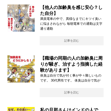
【他人の加齢臭を感じ安心？し
た自分】
満員電車の中で、異様なまでにキツイ臭い
に悩まされながら 毎朝電車での通勤は文字
通り通勤
記事を読む
【職場の同期の人の加齢臭に周
りが騒ぎ、治すよう指摘した経
験があります】
体臭は自分で気が付く事が中々難しいもの
です。 30代男性です。 体臭は自分で気が
記事を読む
私の旦那さんはインドの人で、